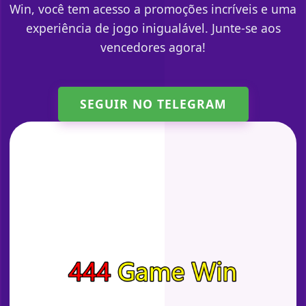
Win, você tem acesso a promoções incríveis e uma
experiência de jogo inigualável. Junte-se aos
vencedores agora!
SEGUIR NO TELEGRAM