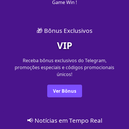
Game Win !
🎁 Bônus Exclusivos
VIP
Receba bônus exclusivos do Telegram,
promoções especiais e códigos promocionais
únicos!
Ver Bônus
📢 Notícias em Tempo Real