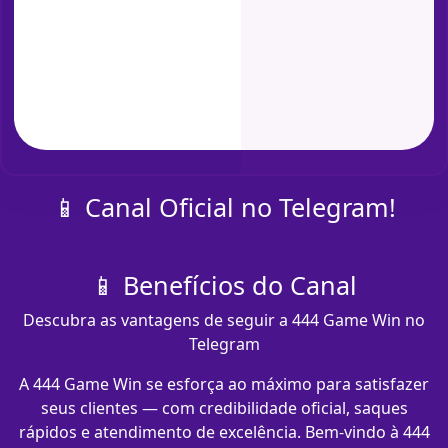
📱 Canal Oficial no Telegram!
📱 Benefícios do Canal
Descubra as vantagens de seguir a 444 Game Win no
Telegram
A 444 Game Win se esforça ao máximo para satisfazer
seus clientes — com credibilidade oficial, saques
rápidos e atendimento de excelência. Bem-vindo à 444