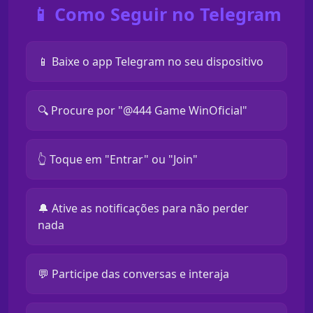
📱 Como Seguir no Telegram
📱 Baixe o app Telegram no seu dispositivo
🔍 Procure por "@444 Game WinOficial"
👆 Toque em "Entrar" ou "Join"
🔔 Ative as notificações para não perder
nada
💬 Participe das conversas e interaja