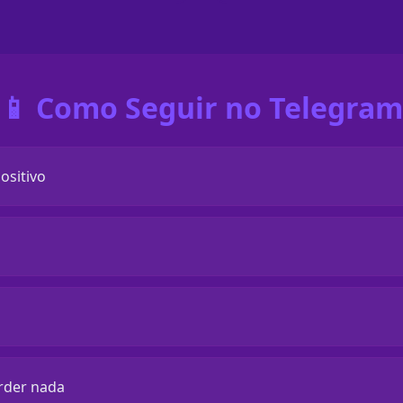
📱 Como Seguir no Telegram
ositivo
erder nada