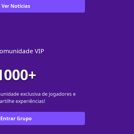
Ver Notícias
Comunidade VIP
1000+
unidade exclusiva de jogadores e
rtilhe experiências!
Entrar Grupo