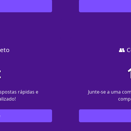
reto
👥 
t
espostas rápidas e
Junte-se a uma com
lizado!
compa
e