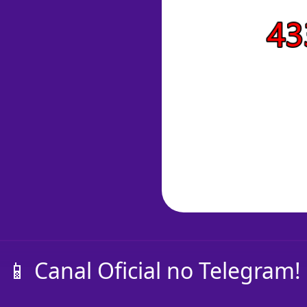
📱 Canal Oficial no Telegram!