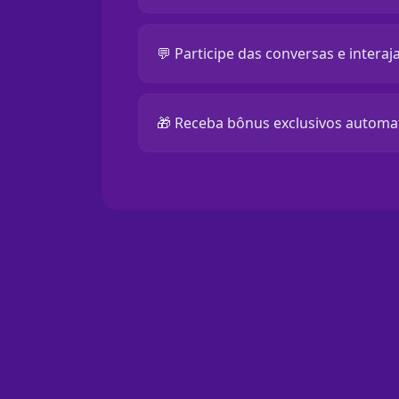
💬 Participe das conversas e interaj
🎁 Receba bônus exclusivos autom