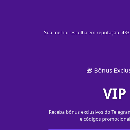
Sua melhor escolha em reputação: 433B
🎁 Bônus Exclu
VIP
Receba bônus exclusivos do Telegra
e códigos promocionai