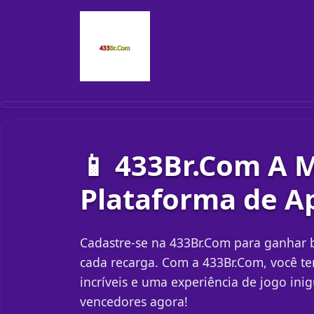
📱 433Br.Com A 
Plataforma de A
Cadastre-se na 433Br.Com para ganhar 
cada recarga. Com a 433Br.Com, você t
incríveis e uma experiência de jogo inig
vencedores agora!