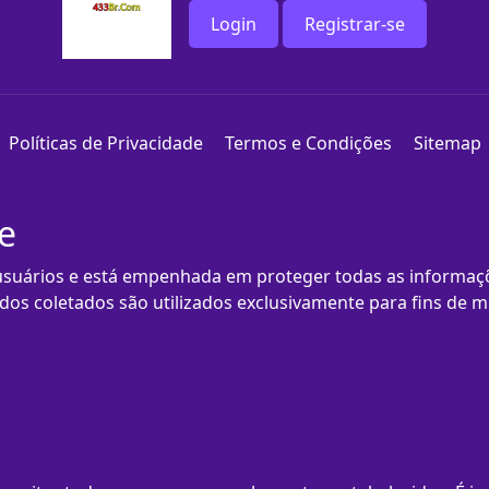
Login
Registrar-se
Políticas de Privacidade
Termos e Condições
Sitemap
de
 usuários e está empenhada em proteger todas as informaç
os coletados são utilizados exclusivamente para fins de m