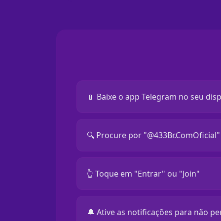
📱 Baixe o app Telegram no seu disp
🔍 Procure por "@433Br.ComOficial"
👆 Toque em "Entrar" ou "Join"
🔔 Ative as notificações para não p