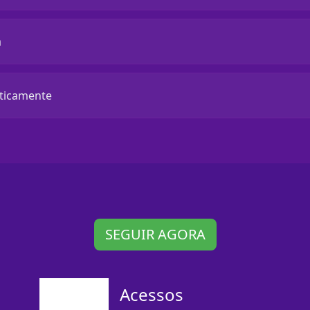
a
aticamente
SEGUIR AGORA
Acessos