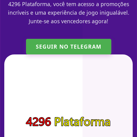
4296 Plataforma, você tem acesso a promoções
incríveis e uma experiência de jogo inigualável.
Junte-se aos vencedores agora!
SEGUIR NO TELEGRAM