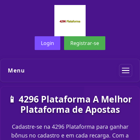
Login
Registrar-se
Menu
📱 4296 Plataforma A Melhor
Plataforma de Apostas
Cadastre-se na 4296 Plataforma para ganhar
bônus no cadastro e em cada recarga. Com a