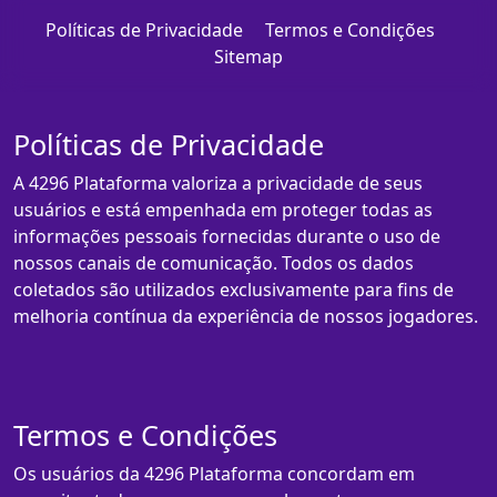
Políticas de Privacidade
Termos e Condições
Sitemap
Políticas de Privacidade
A 4296 Plataforma valoriza a privacidade de seus
usuários e está empenhada em proteger todas as
informações pessoais fornecidas durante o uso de
nossos canais de comunicação. Todos os dados
coletados são utilizados exclusivamente para fins de
melhoria contínua da experiência de nossos jogadores.
Termos e Condições
Os usuários da 4296 Plataforma concordam em