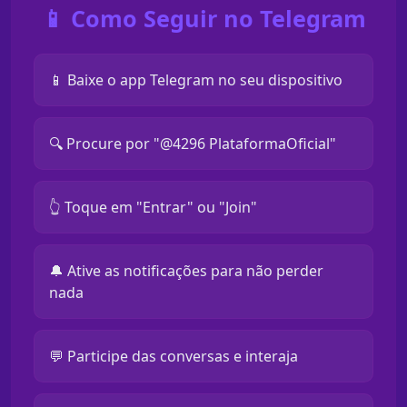
📱 Como Seguir no Telegram
📱 Baixe o app Telegram no seu dispositivo
🔍 Procure por "@4296 PlataformaOficial"
👆 Toque em "Entrar" ou "Join"
🔔 Ative as notificações para não perder
nada
💬 Participe das conversas e interaja