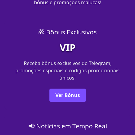
bônus e promoções malucas!
🎁 Bônus Exclusivos
VIP
Receba bônus exclusivos do Telegram,
promoções especiais e códigos promocionais
únicos!
Ver Bônus
📢 Notícias em Tempo Real