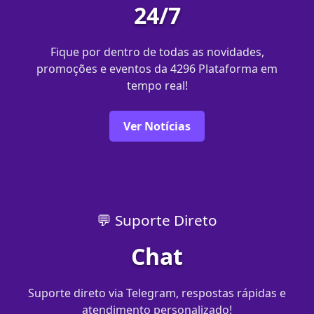
24/7
Fique por dentro de todas as novidades,
promoções e eventos da 4296 Plataforma em
tempo real!
Ver Notícias
💬 Suporte Direto
Chat
Suporte direto via Telegram, respostas rápidas e
atendimento personalizado!