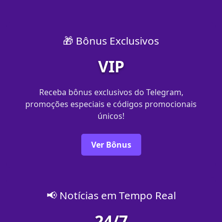
🎁 Bônus Exclusivos
VIP
Receba bônus exclusivos do Telegram,
promoções especiais e códigos promocionais
únicos!
Ver Bônus
📢 Notícias em Tempo Real
24/7