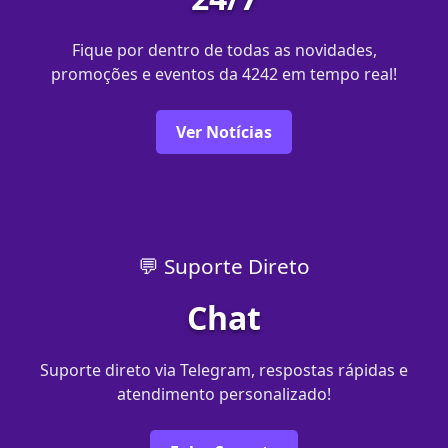
Fique por dentro de todas as novidades,
promoções e eventos da 4242 em tempo real!
Ver Notícias
💬 Suporte Direto
Chat
Suporte direto via Telegram, respostas rápidas e
atendimento personalizado!