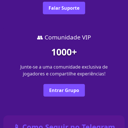
Falar Suporte
👥 Comunidade VIP
1000+
Junte-se a uma comunidade exclusiva de
jogadores e compartilhe experiências!
Entrar Grupo
📱 Como Seguir no Telegram