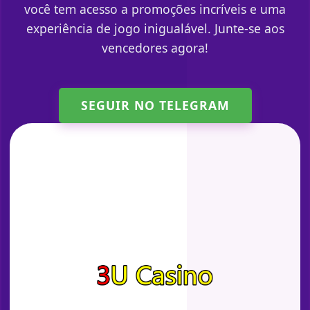
você tem acesso a promoções incríveis e uma
experiência de jogo inigualável. Junte-se aos
vencedores agora!
SEGUIR NO TELEGRAM