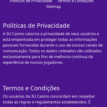
Políticas de Privacidade
Termos e Condições
Sitemap
Políticas de Privacidade
A 3U Casino valoriza a privacidade de seus usuários e
está empenhada em proteger todas as informações
pessoais fornecidas durante o uso de nossos canais de
comunicação. Todos os dados coletados são utilizados
exclusivamente para fins de melhoria contínua da
experiência de nossos jogadores.
Termos e Condições
Os usuários da 3U Casino concordam em respeitar
todas as regras e regulamentos estabelecidos. É