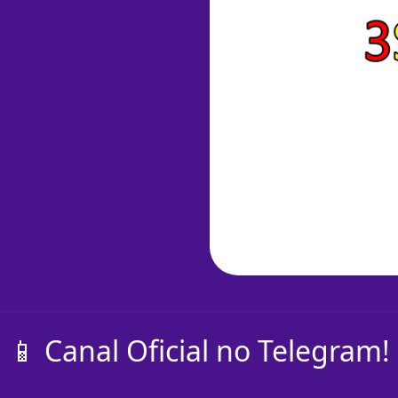
📱 Canal Oficial no Telegram!