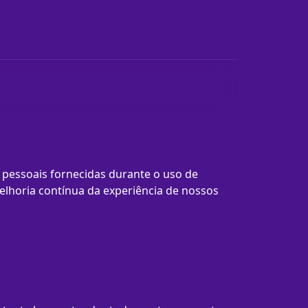
 pessoais fornecidas durante o uso de
elhoria contínua da experiência de nossos