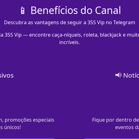
📱 Benefícios do Canal
Descubra as vantagens de seguir a 3SS Vip no Telegram
a 3SS Vip — encontre caça-níqueis, roleta, blackjack e mu
incríveis.
sivos
📢 Notí
m, promoções especiais
Fique por dentro d
s únicos!
eventos d