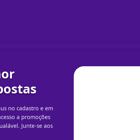
hor
postas
nus no cadastro e em
 acesso a promoções
ualável. Junte-se aos