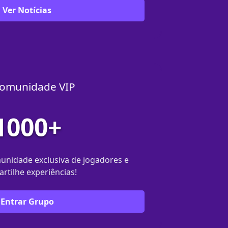
Ver Notícias
Comunidade VIP
1000+
unidade exclusiva de jogadores e
rtilhe experiências!
Entrar Grupo