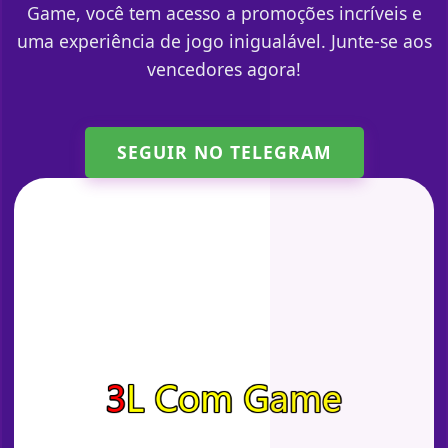
Game, você tem acesso a promoções incríveis e
uma experiência de jogo inigualável. Junte-se aos
vencedores agora!
SEGUIR NO TELEGRAM