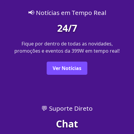
📢 Notícias em Tempo Real
24/7
Fique por dentro de todas as novidades,
promoções e eventos da 399W em tempo real!
Ver Notícias
💬 Suporte Direto
Chat