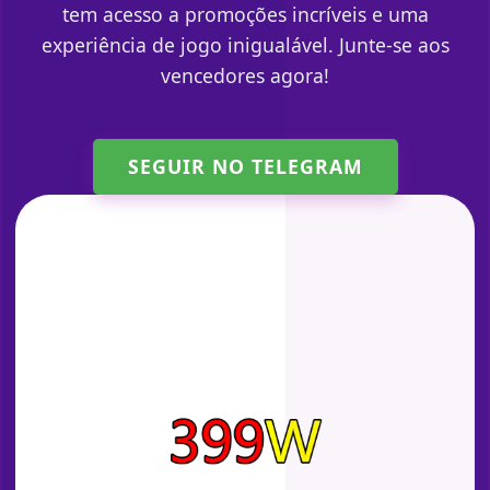
tem acesso a promoções incríveis e uma
experiência de jogo inigualável. Junte-se aos
vencedores agora!
SEGUIR NO TELEGRAM