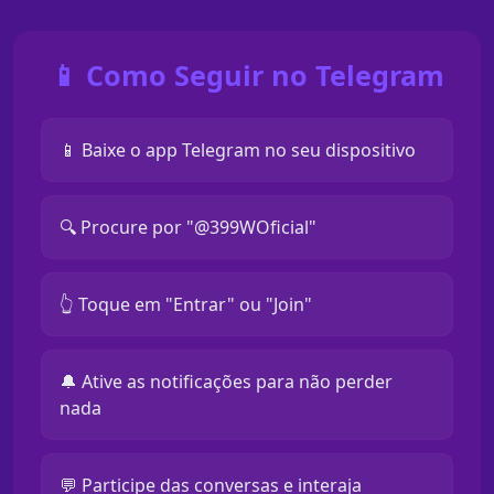
📱 Como Seguir no Telegram
📱 Baixe o app Telegram no seu dispositivo
🔍 Procure por "@399WOficial"
👆 Toque em "Entrar" ou "Join"
🔔 Ative as notificações para não perder
nada
💬 Participe das conversas e interaja