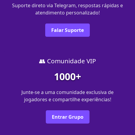
Suporte direto via Telegram, respostas rápidas e
atendimento personalizado!
Falar Suporte
👥 Comunidade VIP
1000+
Junte-se a uma comunidade exclusiva de
jogadores e compartilhe experiências!
Entrar Grupo