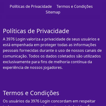
Políticas de Privacidade
Termos e Condições
Sitemap
Políticas de Privacidade
A 3976 Login valoriza a privacidade de seus usuários e
está empenhada em proteger todas as informações
pessoais fornecidas durante o uso de nossos canais de
comunicação. Todos os dados coletados são utilizados
exclusivamente para fins de melhoria contínua da
experiência de nossos jogadores.
Termos e Condições
Os usuários da 3976 Login concordam em respeitar