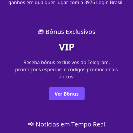
ganhos em qualquer lugar com a 3976 Login Brasil .
🎁 Bônus Exclusivos
VIP
Receba bônus exclusivos do Telegram,
promoções especiais e códigos promocionais
únicos!
Ver Bônus
📢 Notícias em Tempo Real