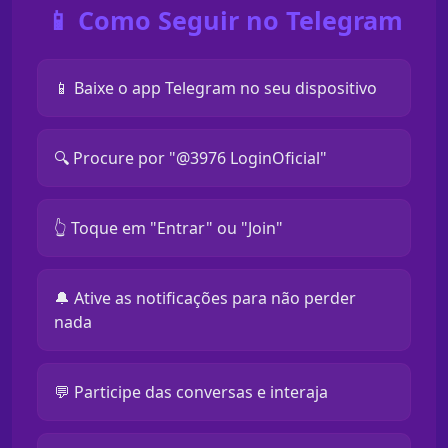
📱 Como Seguir no Telegram
📱 Baixe o app Telegram no seu dispositivo
🔍 Procure por "@3976 LoginOficial"
👆 Toque em "Entrar" ou "Join"
🔔 Ative as notificações para não perder
nada
💬 Participe das conversas e interaja