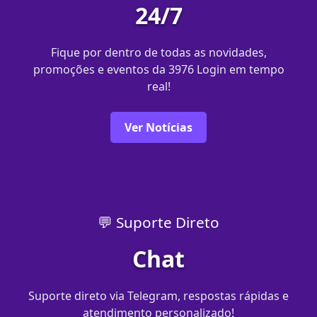
24/7
Fique por dentro de todas as novidades,
promoções e eventos da 3976 Login em tempo
real!
Ver Notícias
💬 Suporte Direto
Chat
Suporte direto via Telegram, respostas rápidas e
atendimento personalizado!