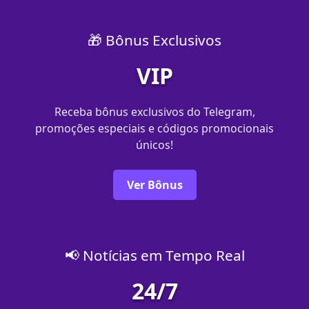
🎁 Bônus Exclusivos
VIP
Receba bônus exclusivos do Telegram,
promoções especiais e códigos promocionais
únicos!
Ver Bônus
📢 Notícias em Tempo Real
24/7