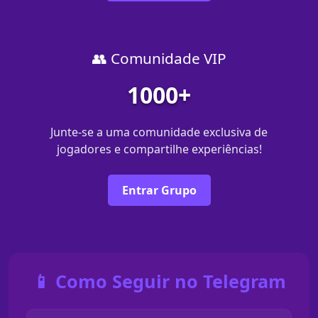
👥 Comunidade VIP
1000+
Junte-se a uma comunidade exclusiva de
jogadores e compartilhe experiências!
Entrar Grupo
📱 Como Seguir no Telegram