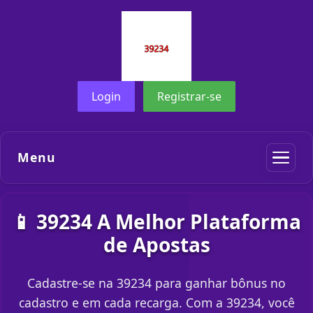
Login
Registrar-se
Menu
📱 39234 A Melhor Plataforma
de Apostas
Cadastre-se na 39234 para ganhar bônus no
cadastro e em cada recarga. Com a 39234, você