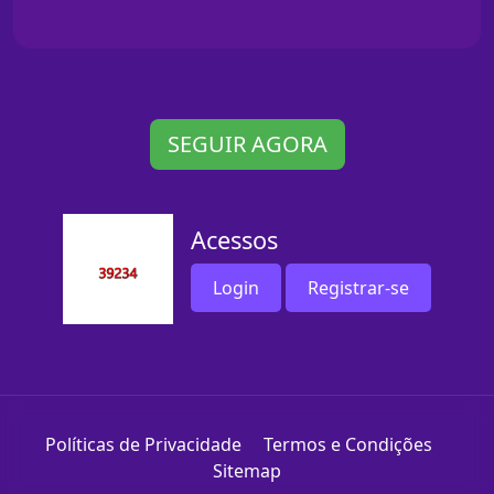
SEGUIR AGORA
Acessos
Login
Registrar-se
Políticas de Privacidade
Termos e Condições
Sitemap