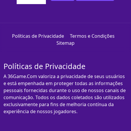
Políticas de Privacidade
Termos e Condições
Sitemap
Políticas de Privacidade
A 36Game.Com valoriza a privacidade de seus usuários
e está empenhada em proteger todas as informações
pessoais fornecidas durante o uso de nossos canais de
comunicação. Todos os dados coletados são utilizados
exclusivamente para fins de melhoria contínua da
experiência de nossos jogadores.