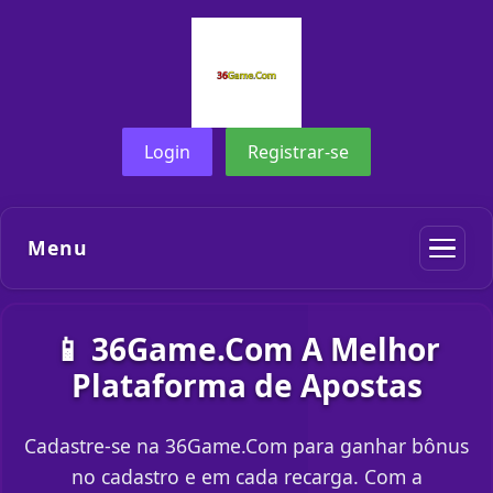
Login
Registrar-se
Menu
📱 36Game.Com A Melhor
Plataforma de Apostas
Cadastre-se na 36Game.Com para ganhar bônus
no cadastro e em cada recarga. Com a