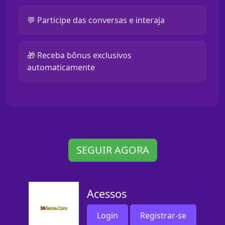
💬 Participe das conversas e interaja
🎁 Receba bônus exclusivos
automaticamente
SEGUIR AGORA
Acessos
Login
Registrar-se