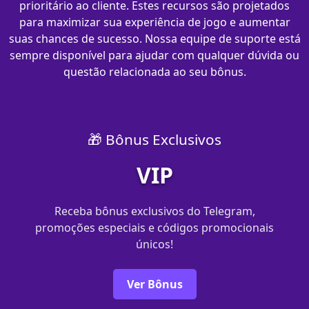
prioritário ao cliente. Estes recursos são projetados
para maximizar sua experiência de jogo e aumentar
suas chances de sucesso. Nossa equipe de suporte está
sempre disponível para ajudar com qualquer dúvida ou
questão relacionada ao seu bônus.
🎁 Bônus Exclusivos
VIP
Receba bônus exclusivos do Telegram,
promoções especiais e códigos promocionais
únicos!
Ver Bônus