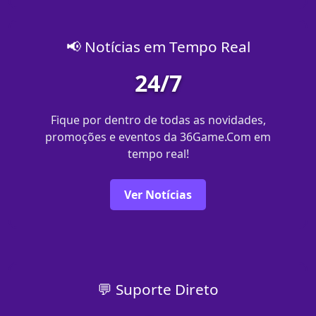
📢 Notícias em Tempo Real
24/7
Fique por dentro de todas as novidades,
promoções e eventos da 36Game.Com em
tempo real!
Ver Notícias
💬 Suporte Direto