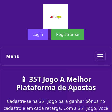
Login
Registrar-se
Menu
📱 35T Jogo A Melhor
Plataforma de Apostas
Cadastre-se na 35T Jogo para ganhar bônus no
cadastro e em cada recarga. Com a 35T Jogo, você