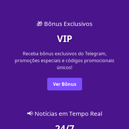
🎁 Bônus Exclusivos
VIP
Receba bônus exclusivos do Telegram,
promoções especiais e códigos promocionais
únicos!
Ver Bônus
📢 Notícias em Tempo Real
24/7