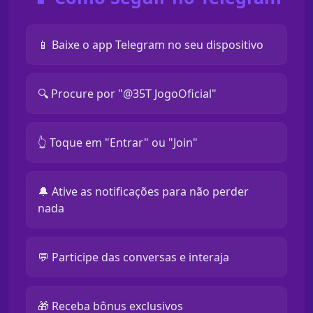
📱 Baixe o app Telegram no seu dispositivo
🔍 Procure por "@35T JogoOficial"
👆 Toque em "Entrar" ou "Join"
🔔 Ative as notificações para não perder
nada
💬 Participe das conversas e interaja
🎁 Receba bônus exclusivos