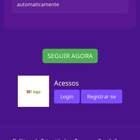
automaticamente
SEGUIR AGORA
Acessos
Login
Registrar-se