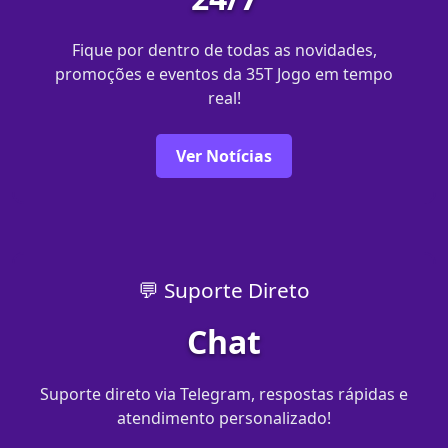
Fique por dentro de todas as novidades,
promoções e eventos da 35T Jogo em tempo
real!
Ver Notícias
💬 Suporte Direto
Chat
Suporte direto via Telegram, respostas rápidas e
atendimento personalizado!