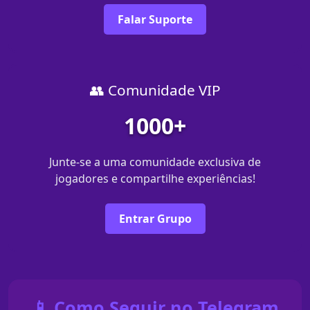
Falar Suporte
👥 Comunidade VIP
1000+
Junte-se a uma comunidade exclusiva de
jogadores e compartilhe experiências!
Entrar Grupo
📱 Como Seguir no Telegram