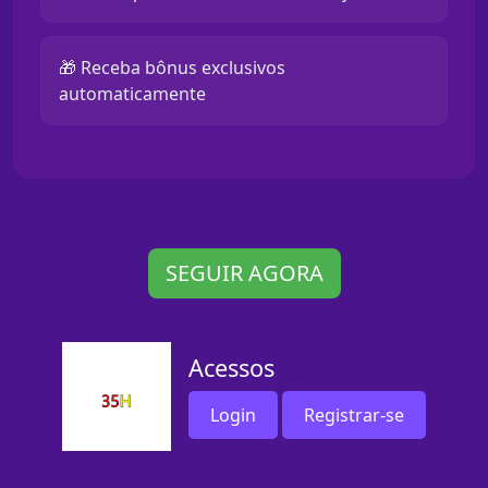
🎁 Receba bônus exclusivos
automaticamente
SEGUIR AGORA
Acessos
Login
Registrar-se