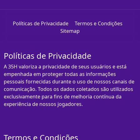
Políticas de Privacidade
Termos e Condições
Sitemap
Políticas de Privacidade
A 35H valoriza a privacidade de seus usuários e está
empenhada em proteger todas as informações
pessoais fornecidas durante o uso de nossos canais de
comunicação. Todos os dados coletados são utilizados
exclusivamente para fins de melhoria contínua da
experiência de nossos jogadores.
Termos e Condições