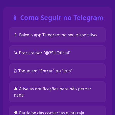
📱 Como Seguir no Telegram
📱 Baixe o app Telegram no seu dispositivo
🔍 Procure por "@35HOficial"
👆 Toque em "Entrar" ou "Join"
🔔 Ative as notificações para não perder
nada
💬 Participe das conversas e interaja