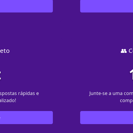
reto
👥 
t
espostas rápidas e
Junte-se a uma com
lizado!
compa
e