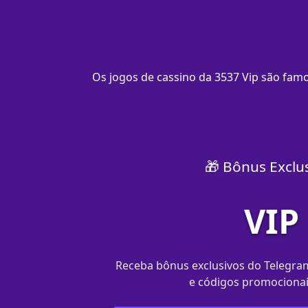
Os jogos de cassino da 3537 Vip são fam
🎁 Bônus Exclu
VIP
Receba bônus exclusivos do Telegra
e códigos promocionai