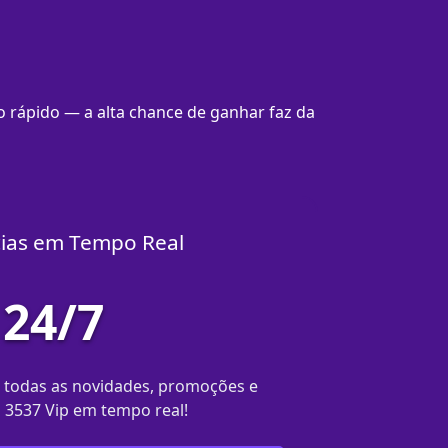
 rápido — a alta chance de ganhar faz da
cias em Tempo Real
24/7
e todas as novidades, promoções e
 3537 Vip em tempo real!