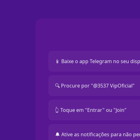
📱 Baixe o app Telegram no seu disp
🔍 Procure por "@3537 VipOficial"
👆 Toque em "Entrar" ou "Join"
🔔 Ative as notificações para não p