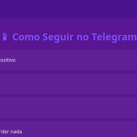
📱 Como Seguir no Telegram
ositivo
erder nada