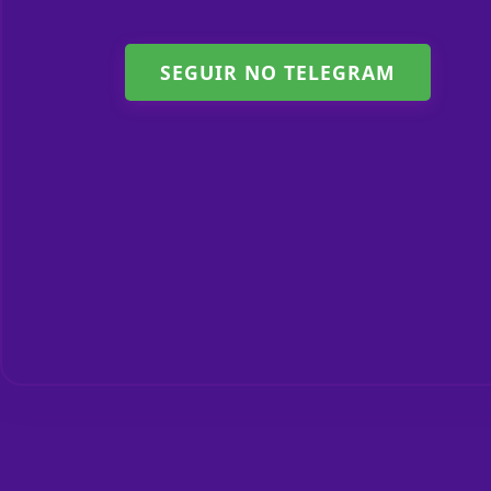
SEGUIR NO TELEGRAM