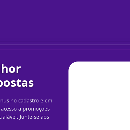
lhor
postas
ônus no cadastro e em
m acesso a promoções
ualável. Junte-se aos