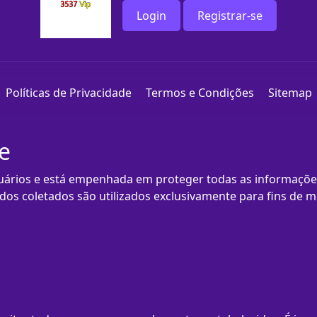
Login
Registrar-se
Políticas de Privacidade
Termos e Condições
Sitemap
de
usuários e está empenhada em proteger todas as informaçõe
os coletados são utilizados exclusivamente para fins de m