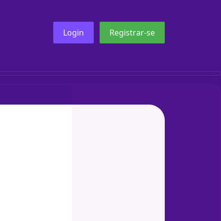
Login
Registrar-se