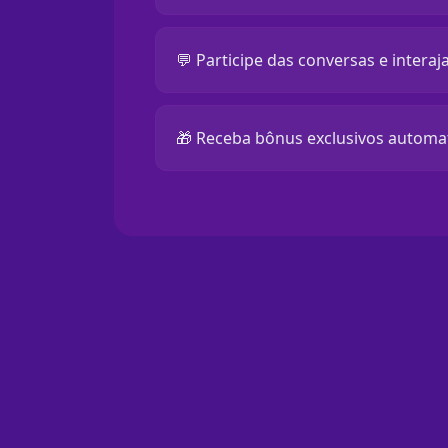
💬 Participe das conversas e interaj
🎁 Receba bônus exclusivos autom