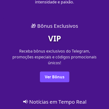
intensidade e paixão.
🎁 Bônus Exclusivos
VIP
Receba bônus exclusivos do Telegram,
promoções especiais e códigos promocionais
únicos!
Ver Bônus
📢 Notícias em Tempo Real