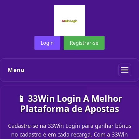
Login
Registrar-se
Menu
📱 33Win Login A Melhor
Plataforma de Apostas
Cadastre-se na 33Win Login para ganhar bônus
no cadastro e em cada recarga. Com a 33Win