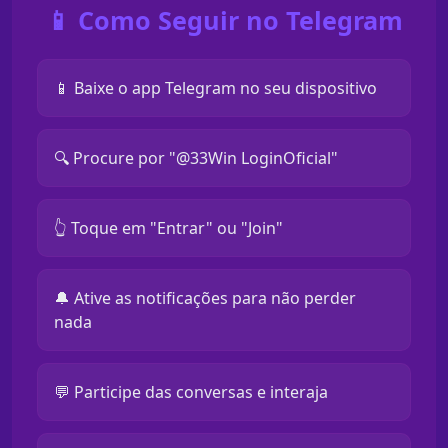
📱 Como Seguir no Telegram
📱 Baixe o app Telegram no seu dispositivo
🔍 Procure por "@33Win LoginOficial"
👆 Toque em "Entrar" ou "Join"
🔔 Ative as notificações para não perder
nada
💬 Participe das conversas e interaja