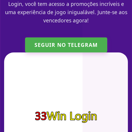
Login, você tem acesso a promoções incríveis e
uma experiência de jogo inigualável. Junte-se aos
vencedores agora!
SEGUIR NO TELEGRAM