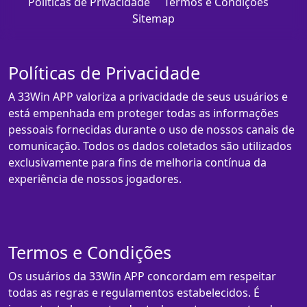
Políticas de Privacidade
Termos e Condições
Sitemap
Políticas de Privacidade
A 33Win APP valoriza a privacidade de seus usuários e
está empenhada em proteger todas as informações
pessoais fornecidas durante o uso de nossos canais de
comunicação. Todos os dados coletados são utilizados
exclusivamente para fins de melhoria contínua da
experiência de nossos jogadores.
Termos e Condições
Os usuários da 33Win APP concordam em respeitar
todas as regras e regulamentos estabelecidos. É