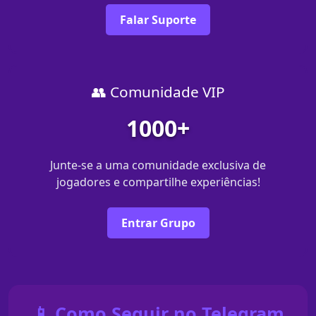
Falar Suporte
👥 Comunidade VIP
1000+
Junte-se a uma comunidade exclusiva de
jogadores e compartilhe experiências!
Entrar Grupo
📱 Como Seguir no Telegram