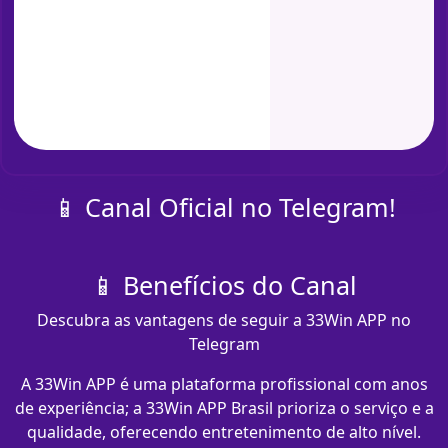
📱 Canal Oficial no Telegram!
📱 Benefícios do Canal
Descubra as vantagens de seguir a 33Win APP no
Telegram
A 33Win APP é uma plataforma profissional com anos
de experiência; a 33Win APP Brasil prioriza o serviço e a
qualidade, oferecendo entretenimento de alto nível.