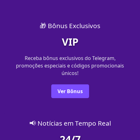
🎁 Bônus Exclusivos
VIP
Receba bônus exclusivos do Telegram,
promoções especiais e códigos promocionais
únicos!
Ver Bônus
📢 Notícias em Tempo Real
24/7