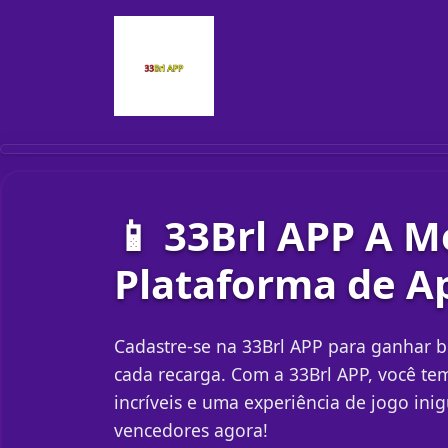
📱 33Brl APP A M
Plataforma de A
Cadastre-se na 33Brl APP para ganhar 
cada recarga. Com a 33Brl APP, você t
incríveis e uma experiência de jogo inig
vencedores agora!