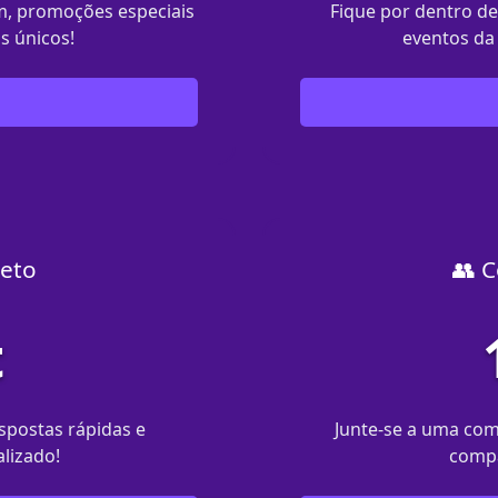
m, promoções especiais
Fique por dentro d
s únicos!
eventos da
reto
👥 
t
espostas rápidas e
Junte-se a uma com
lizado!
compa