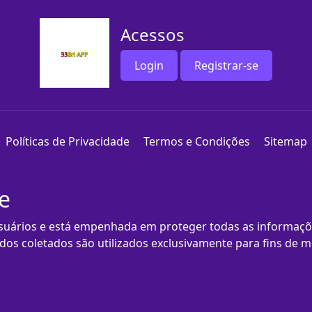
Acessos
Login
Registrar-se
Políticas de Privacidade
Termos e Condições
Sitemap
de
 usuários e está empenhada em proteger todas as informaçõ
os coletados são utilizados exclusivamente para fins de m