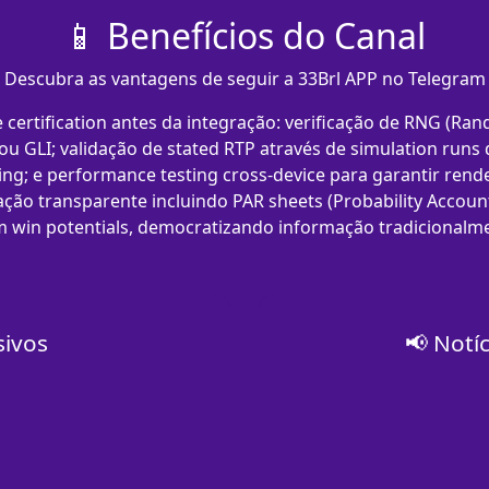
📱 Benefícios do Canal
Descubra as vantagens de seguir a 33Brl APP no Telegram
e certification antes da integração: verificação de RNG (R
 GLI; validação de stated RTP através de simulation runs d
g; e performance testing cross-device para garantir ren
ção transparente incluindo PAR sheets (Probability Account
m win potentials, democratizando informação tradicionalm
sivos
📢 Notí