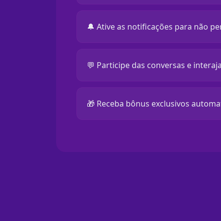
🔔 Ative as notificações para não p
💬 Participe das conversas e interaj
🎁 Receba bônus exclusivos autom