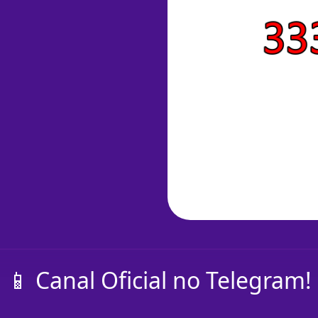
📱 Canal Oficial no Telegram!