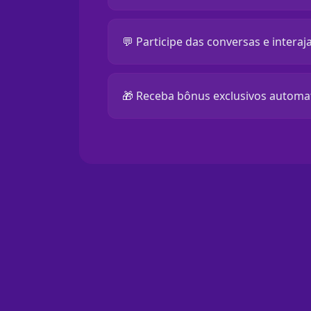
💬 Participe das conversas e interaj
🎁 Receba bônus exclusivos autom