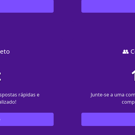
reto
👥 
t
espostas rápidas e
Junte-se a uma com
lizado!
compa
e