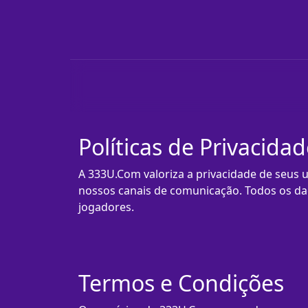
Políticas de Privacida
A 333U.Com valoriza a privacidade de seus
nossos canais de comunicação. Todos os dad
jogadores.
Termos e Condições