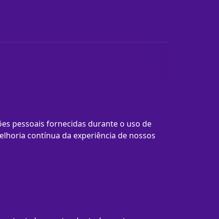
es pessoais fornecidas durante o uso de
elhoria contínua da experiência de nossos