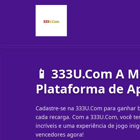
📱 333U.Com A M
Plataforma de A
Cadastre-se na 333U.Com para ganhar 
cada recarga. Com a 333U.Com, você t
incríveis e uma experiência de jogo inig
vencedores agora!