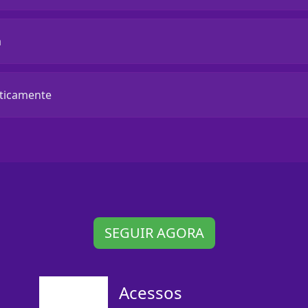
a
aticamente
SEGUIR AGORA
Acessos