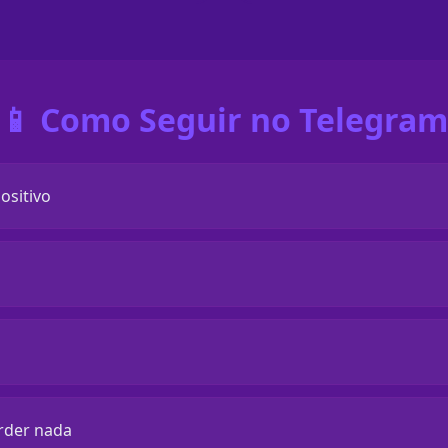
📱 Como Seguir no Telegram
ositivo
erder nada