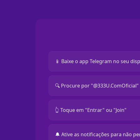
📱 Baixe o app Telegram no seu disp
🔍 Procure por "@333U.ComOficial"
👆 Toque em "Entrar" ou "Join"
🔔 Ative as notificações para não p