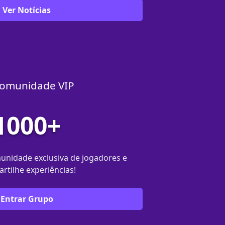
Ver Notícias
Comunidade VIP
1000+
unidade exclusiva de jogadores e
rtilhe experiências!
Entrar Grupo