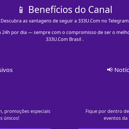
📱 Benefícios do Canal
Descubra as vantagens de seguir a 333U.Com no Telegram
a 24h por dia — sempre com o compromisso de ser o melhor
333U.Com Brasil .
sivos
📢 Notí
m, promoções especiais
Fique por dentro d
s únicos!
eventos da