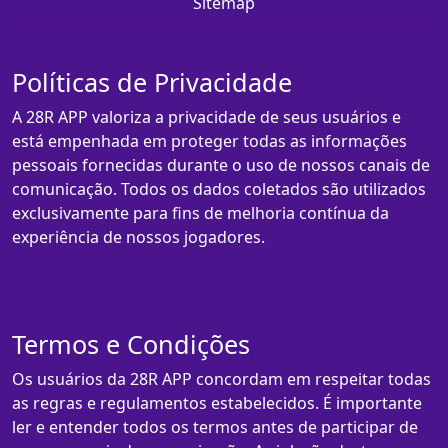
Sitemap
Políticas de Privacidade
A 28R APP valoriza a privacidade de seus usuários e
está empenhada em proteger todas as informações
pessoais fornecidas durante o uso de nossos canais de
comunicação. Todos os dados coletados são utilizados
exclusivamente para fins de melhoria contínua da
experiência de nossos jogadores.
Termos e Condições
Os usuários da 28R APP concordam em respeitar todas
as regras e regulamentos estabelecidos. É importante
ler e entender todos os termos antes de participar de