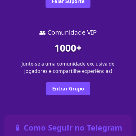
Falar Suporte
👥 Comunidade VIP
1000+
Junte-se a uma comunidade exclusiva de
jogadores e compartilhe experiências!
Entrar Grupo
📱 Como Seguir no Telegram