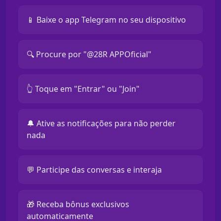
📱 Baixe o app Telegram no seu dispositivo
🔍 Procure por "@28R APPOficial"
👆 Toque em "Entrar" ou "Join"
🔔 Ative as notificações para não perder
nada
💬 Participe das conversas e interaja
🎁 Receba bônus exclusivos
automaticamente