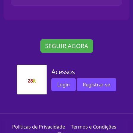
SEGUIR AGORA
Acessos
Login
Registrar-se
Políticas de Privacidade
Termos e Condições