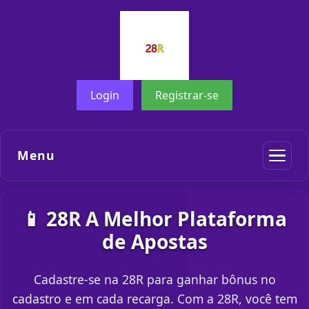
Login
Registrar-se
Menu
📱 28R A Melhor Plataforma
de Apostas
Cadastre-se na 28R para ganhar bônus no
cadastro e em cada recarga. Com a 28R, você tem