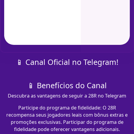
📱 Canal Oficial no Telegram!
📱 Benefícios do Canal
Descubra as vantagens de seguir a 28R no Telegram
Participe do programa de fidelidade: O 28R
recompensa seus jogadores leais com bônus extras e
promoções exclusivas. Participar do programa de
fidelidade pode oferecer vantagens adicionais.