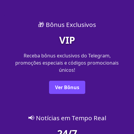
🎁 Bônus Exclusivos
VIP
Receba bônus exclusivos do Telegram,
promoções especiais e códigos promocionais
únicos!
Ver Bônus
📢 Notícias em Tempo Real
24/7