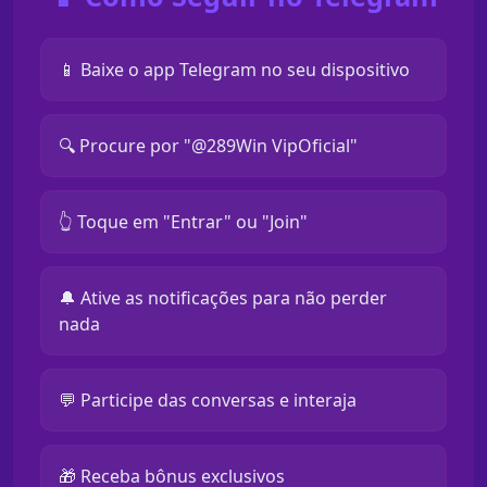
📱 Baixe o app Telegram no seu dispositivo
🔍 Procure por "@289Win VipOficial"
👆 Toque em "Entrar" ou "Join"
🔔 Ative as notificações para não perder
nada
💬 Participe das conversas e interaja
🎁 Receba bônus exclusivos