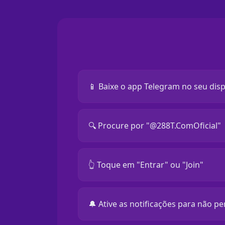
📱 Baixe o app Telegram no seu disp
🔍 Procure por "@288T.ComOficial"
👆 Toque em "Entrar" ou "Join"
🔔 Ative as notificações para não p