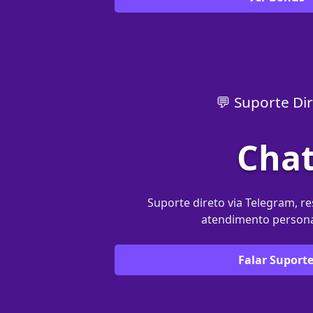
💬 Suporte Di
Cha
Suporte direto via Telegram, r
atendimento persona
Falar Suport