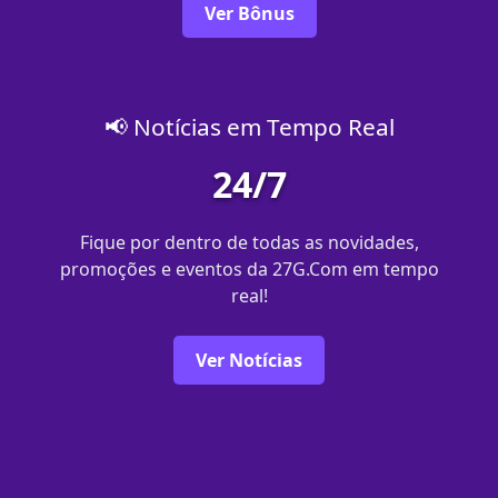
Ver Bônus
📢 Notícias em Tempo Real
24/7
Fique por dentro de todas as novidades,
promoções e eventos da 27G.Com em tempo
real!
Ver Notícias