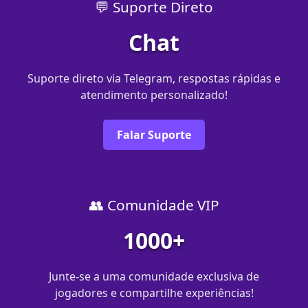
💬 Suporte Direto
Chat
Suporte direto via Telegram, respostas rápidas e
atendimento personalizado!
Falar Suporte
👥 Comunidade VIP
1000+
Junte-se a uma comunidade exclusiva de
jogadores e compartilhe experiências!