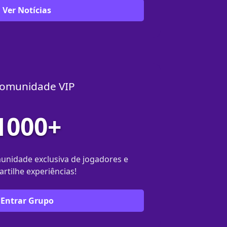
Ver Notícias
Comunidade VIP
1000+
unidade exclusiva de jogadores e
rtilhe experiências!
Entrar Grupo