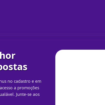
lhor
postas
ônus no cadastro e em
 acesso a promoções
ualável. Junte-se aos