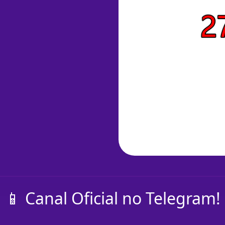
📱 Canal Oficial no Telegram!