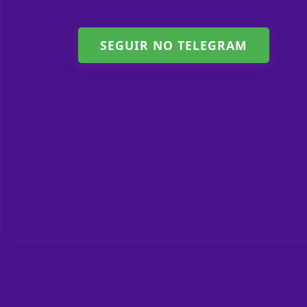
SEGUIR NO TELEGRAM