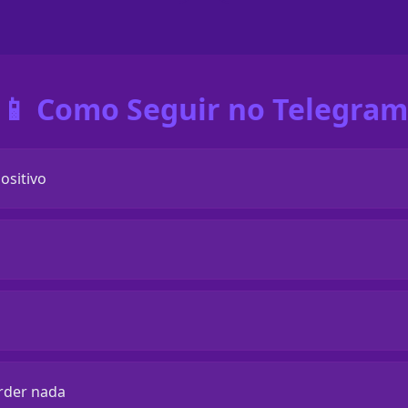
📱 Como Seguir no Telegram
ositivo
erder nada