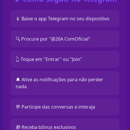
📱 Baixe o app Telegram no seu dispositivo
🔍 Procure por "@26A ComOficial"
👆 Toque em "Entrar" ou "Join"
🔔 Ative as notificações para não perder
nada
💬 Participe das conversas e interaja
🎁 Receba bônus exclusivos