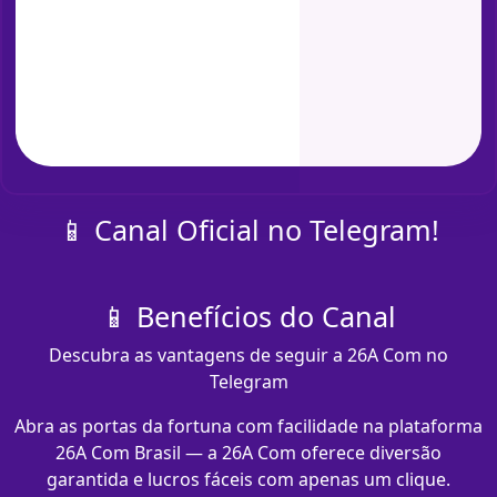
📱 Canal Oficial no Telegram!
📱 Benefícios do Canal
Descubra as vantagens de seguir a 26A Com no
Telegram
Abra as portas da fortuna com facilidade na plataforma
26A Com Brasil — a 26A Com oferece diversão
garantida e lucros fáceis com apenas um clique.