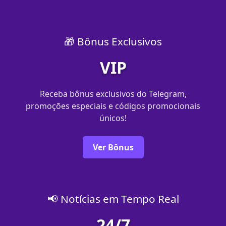
🎁 Bônus Exclusivos
VIP
Receba bônus exclusivos do Telegram,
promoções especiais e códigos promocionais
únicos!
Ver Bônus
📢 Notícias em Tempo Real
24/7