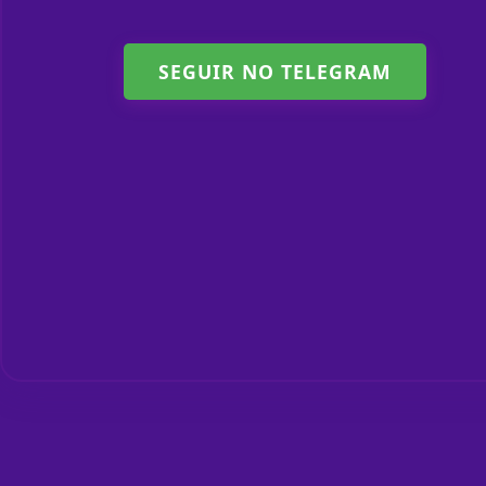
SEGUIR NO TELEGRAM