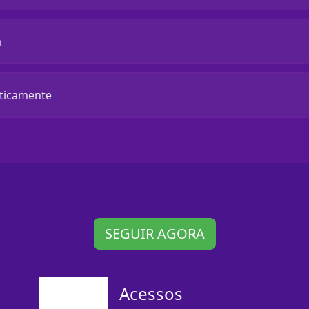
a
aticamente
SEGUIR AGORA
Acessos