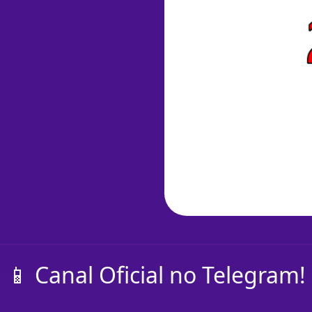
📱 Canal Oficial no Telegram!