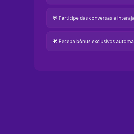
💬 Participe das conversas e interaj
🎁 Receba bônus exclusivos autom