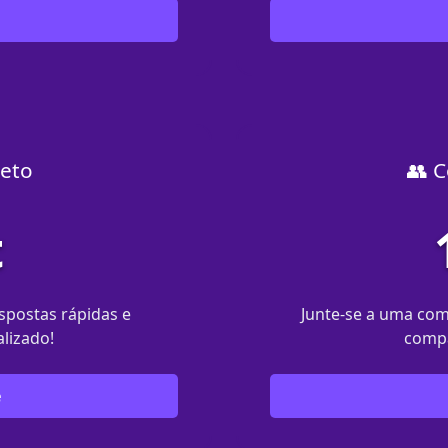
reto
👥 
t
espostas rápidas e
Junte-se a uma com
lizado!
compa
e