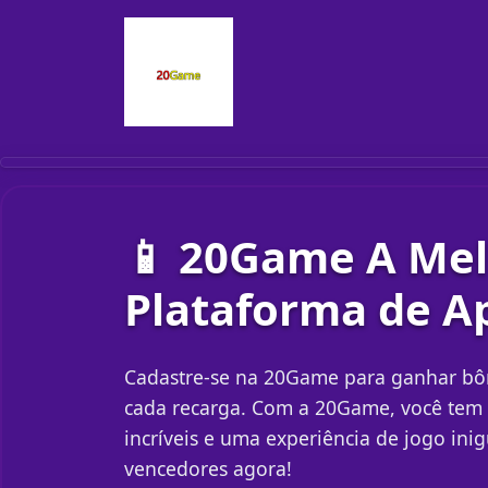
📱 20Game A Me
Plataforma de A
Cadastre-se na 20Game para ganhar bô
cada recarga. Com a 20Game, você tem
incríveis e uma experiência de jogo inig
vencedores agora!