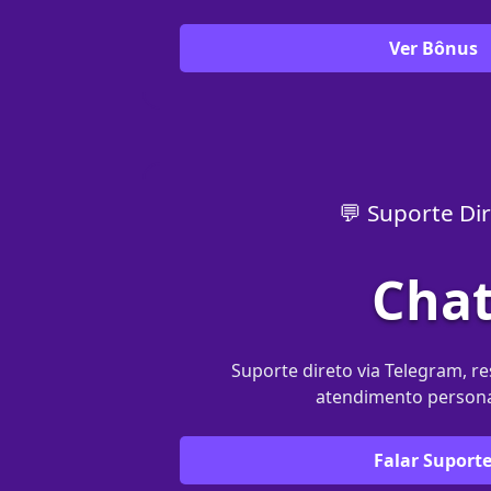
Ver Bônus
💬 Suporte Di
Cha
Suporte direto via Telegram, r
atendimento persona
Falar Suport