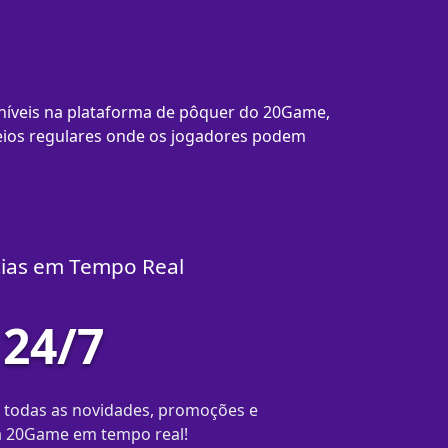
poníveis na plataforma de pôquer do 20Game,
eios regulares onde os jogadores podem
cias em Tempo Real
24/7
e todas as novidades, promoções e
a 20Game em tempo real!