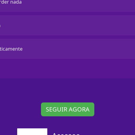
erder nada
a
aticamente
SEGUIR AGORA