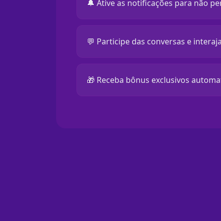
🔔 Ative as notificações para não p
💬 Participe das conversas e interaj
🎁 Receba bônus exclusivos autom