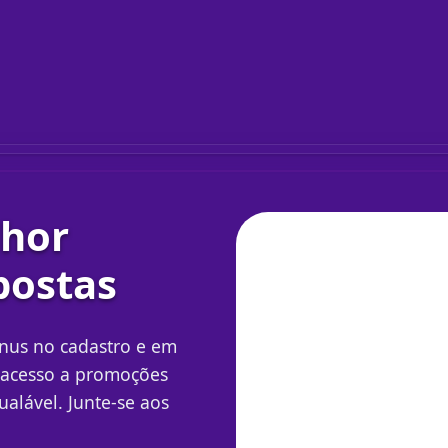
lhor
postas
nus no cadastro e em
 acesso a promoções
ualável. Junte-se aos