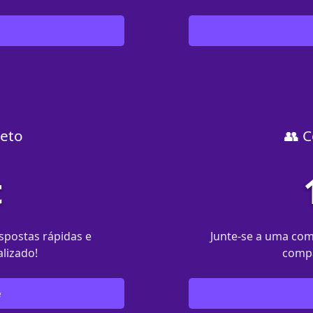
reto
👥 
t
espostas rápidas e
Junte-se a uma com
lizado!
compa
e