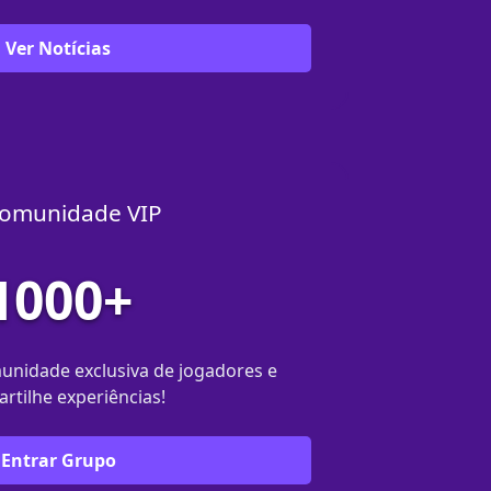
Ver Notícias
Comunidade VIP
1000+
unidade exclusiva de jogadores e
rtilhe experiências!
Entrar Grupo