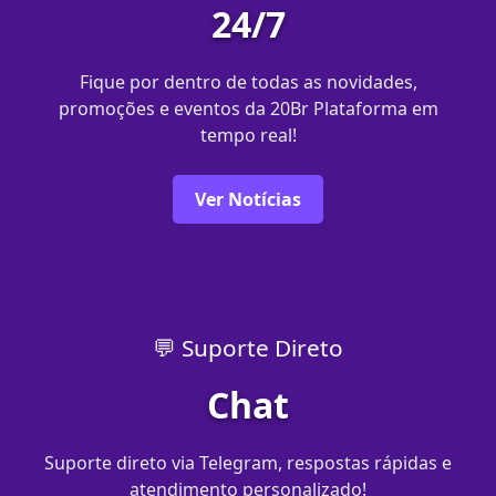
24/7
Fique por dentro de todas as novidades,
promoções e eventos da 20Br Plataforma em
tempo real!
Ver Notícias
💬 Suporte Direto
Chat
Suporte direto via Telegram, respostas rápidas e
atendimento personalizado!