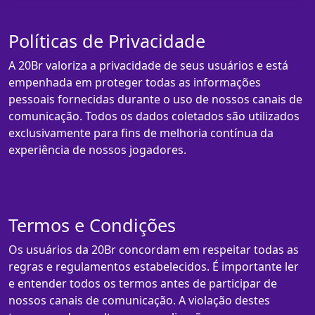
Políticas de Privacidade
A 20Br valoriza a privacidade de seus usuários e está
empenhada em proteger todas as informações
pessoais fornecidas durante o uso de nossos canais de
comunicação. Todos os dados coletados são utilizados
exclusivamente para fins de melhoria contínua da
experiência de nossos jogadores.
Termos e Condições
Os usuários da 20Br concordam em respeitar todas as
regras e regulamentos estabelecidos. É importante ler
e entender todos os termos antes de participar de
nossos canais de comunicação. A violação destes