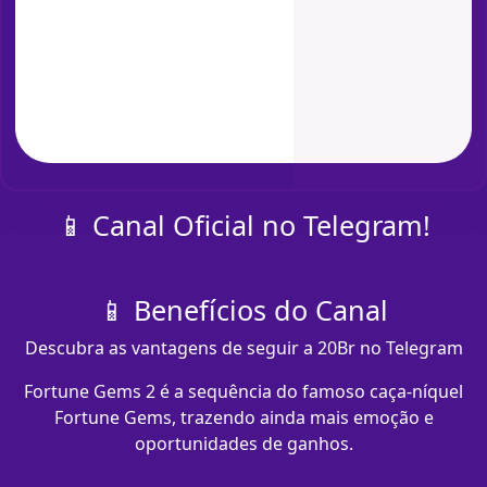
📱 Canal Oficial no Telegram!
📱 Benefícios do Canal
Descubra as vantagens de seguir a 20Br no Telegram
Fortune Gems 2 é a sequência do famoso caça-níquel
Fortune Gems, trazendo ainda mais emoção e
oportunidades de ganhos.