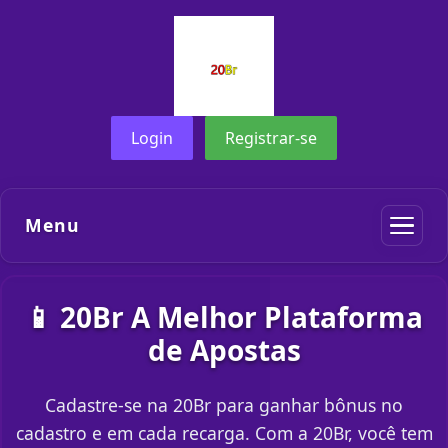
Login
Registrar-se
Menu
📱 20Br A Melhor Plataforma
de Apostas
Cadastre-se na 20Br para ganhar bônus no
cadastro e em cada recarga. Com a 20Br, você tem