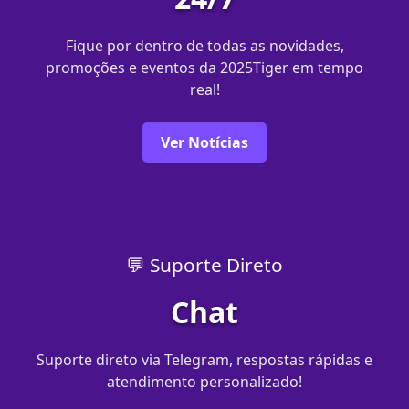
Fique por dentro de todas as novidades,
promoções e eventos da 2025Tiger em tempo
real!
Ver Notícias
💬 Suporte Direto
Chat
Suporte direto via Telegram, respostas rápidas e
atendimento personalizado!