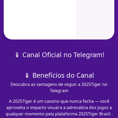
📱 Canal Oficial no Telegram!
📱 Benefícios do Canal
Descubra as vantagens de seguir a 2025Tiger no
Telegram
A 2025Tiger é um cassino que nunca fecha — você
aproveita o impacto visual e a adrenalina dos jogos a
qualquer momento pela plataforma 2025Tiger Brasil .