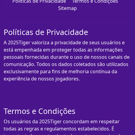
Políticas de Privacidade
Termos e Condições
Sitemap
Políticas de Privacidade
A 2025Tiger valoriza a privacidade de seus usuários e
está empenhada em proteger todas as informações
pessoais fornecidas durante o uso de nossos canais de
comunicação. Todos os dados coletados são utilizados
exclusivamente para fins de melhoria contínua da
experiência de nossos jogadores.
Termos e Condições
Os usuários da 2025Tiger concordam em respeitar
todas as regras e regulamentos estabelecidos. É