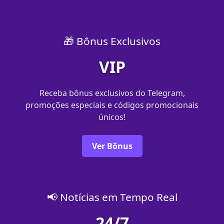
🎁 Bônus Exclusivos
VIP
Receba bônus exclusivos do Telegram,
promoções especiais e códigos promocionais
únicos!
Ver Bônus
📢 Notícias em Tempo Real
24/7