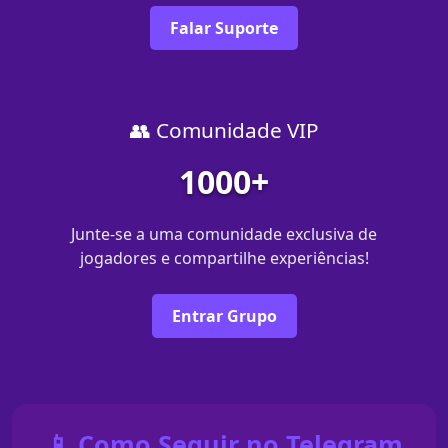
Falar Suporte
👥 Comunidade VIP
1000+
Junte-se a uma comunidade exclusiva de
jogadores e compartilhe experiências!
Entrar Grupo
📱 Como Seguir no Telegram