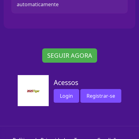
automaticamente
SEGUIR AGORA
Acessos
Login
Registrar-se