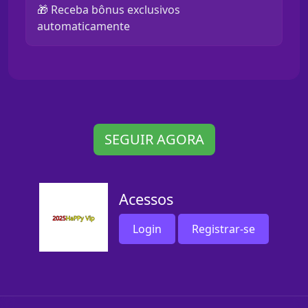
🎁 Receba bônus exclusivos
automaticamente
SEGUIR AGORA
Acessos
Login
Registrar-se