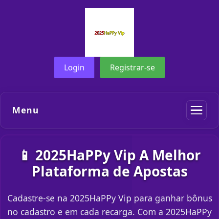
Login
Registrar-se
Menu
📱 2025HaPPy Vip A Melhor
Plataforma de Apostas
Cadastre-se na 2025HaPPy Vip para ganhar bônus
no cadastro e em cada recarga. Com a 2025HaPPy