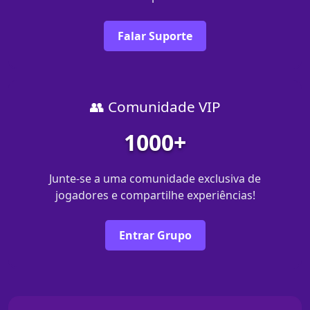
Falar Suporte
👥 Comunidade VIP
1000+
Junte-se a uma comunidade exclusiva de
jogadores e compartilhe experiências!
Entrar Grupo