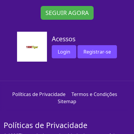
SEGUIR AGORA
Acessos
Login
Registrar-se
Políticas de Privacidade
Termos e Condições
Sitemap
Políticas de Privacidade