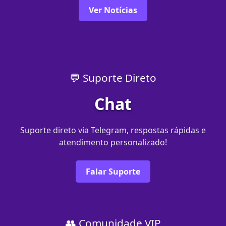
Ver Notícias
💬 Suporte Direto
Chat
Suporte direto via Telegram, respostas rápidas e
atendimento personalizado!
Falar Suporte
👥 Comunidade VIP