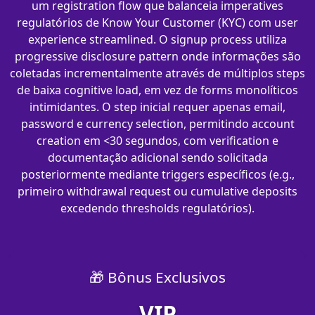
um registration flow que balanceia imperatives
regulatórios de Know Your Customer (KYC) com user
experience streamlined. O signup process utiliza
progressive disclosure pattern onde informações são
coletadas incrementalmente através de múltiplos steps
de baixa cognitive load, em vez de forms monolíticos
intimidantes. O step inicial requer apenas email,
password e currency selection, permitindo account
creation em <30 segundos, com verification e
documentação adicional sendo solicitada
posteriormente mediante triggers específicos (e.g.,
primeiro withdrawal request ou cumulative deposits
excedendo thresholds regulatórios).
🎁 Bônus Exclusivos
VIP