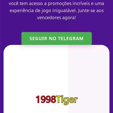
você tem acesso a promoções incríveis e uma
experiência de jogo inigualável. Junte-se aos
vencedores agora!
SEGUIR NO TELEGRAM