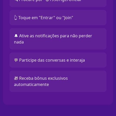
👆 Toque em "Entrar" ou "Join"
🔔 Ative as notificações para não perder
nada
💬 Participe das conversas e interaja
🎁 Receba bônus exclusivos
automaticamente