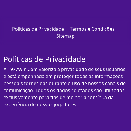
Políticas de Privacidade
Termos e Condições
Sitemap
Políticas de Privacidade
A 1977Win.Com valoriza a privacidade de seus usuários
e está empenhada em proteger todas as informações
pessoais fornecidas durante o uso de nossos canais de
comunicação. Todos os dados coletados são utilizados
exclusivamente para fins de melhoria contínua da
experiência de nossos jogadores.