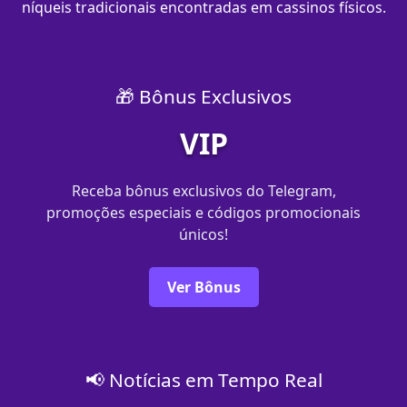
níqueis tradicionais encontradas em cassinos físicos.
🎁 Bônus Exclusivos
VIP
Receba bônus exclusivos do Telegram,
promoções especiais e códigos promocionais
únicos!
Ver Bônus
📢 Notícias em Tempo Real