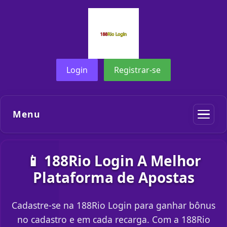
Login
Registrar-se
Menu
📱 188Rio Login A Melhor
Plataforma de Apostas
Cadastre-se na 188Rio Login para ganhar bônus
no cadastro e em cada recarga. Com a 188Rio