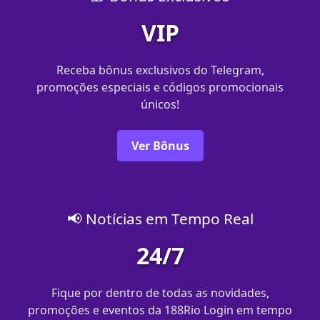
VIP
Receba bônus exclusivos do Telegram,
promoções especiais e códigos promocionais
únicos!
Ver Bônus
📢 Notícias em Tempo Real
24/7
Fique por dentro de todas as novidades,
promoções e eventos da 188Rio Login em tempo