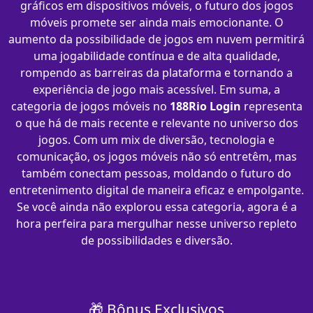
gráficos em dispositivos móveis, o futuro dos jogos
móveis promete ser ainda mais emocionante. O
aumento da possibilidade de jogos em nuvem permitirá
uma jogabilidade contínua e de alta qualidade,
rompendo as barreiras da plataforma e tornando a
experiência de jogo mais acessível. Em suma, a
categoria de jogos móveis no
188Rio Login
representa
o que há de mais recente e relevante no universo dos
jogos. Com um mix de diversão, tecnologia e
comunicação, os jogos móveis não só entretêm, mas
também conectam pessoas, moldando o futuro do
entretenimento digital de maneira eficaz e empolgante.
Se você ainda não explorou essa categoria, agora é a
hora perfeira para mergulhar nesse universo repleto
de possibilidades e diversão.
🎁 Bônus Exclusivos