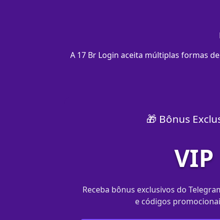
A 17 Br Login aceita múltiplas formas d
🎁 Bônus Exclu
VIP
Receba bônus exclusivos do Telegra
e códigos promocionai