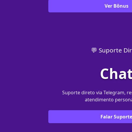
Ver Bônus
💬 Suporte Di
Cha
Suporte direto via Telegram, r
atendimento persona
Falar Suport