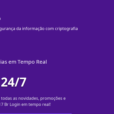
m
segurança da informação com criptografia
cias em Tempo Real
24/7
e todas as novidades, promoções e
17 Br Login em tempo real!