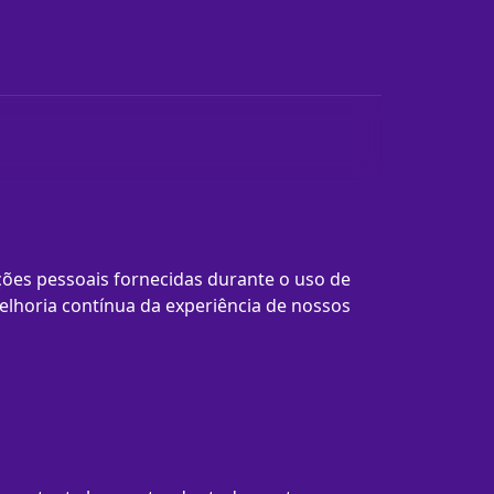
ções pessoais fornecidas durante o uso de
elhoria contínua da experiência de nossos