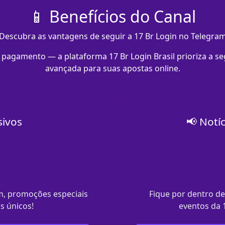
📱 Benefícios do Canal
Descubra as vantagens de seguir a 17 Br Login no Telegra
e pagamento — a plataforma 17 Br Login Brasil prioriza a 
avançada para suas apostas online.
sivos
📢 Notí
m, promoções especiais
Fique por dentro d
s únicos!
eventos da 