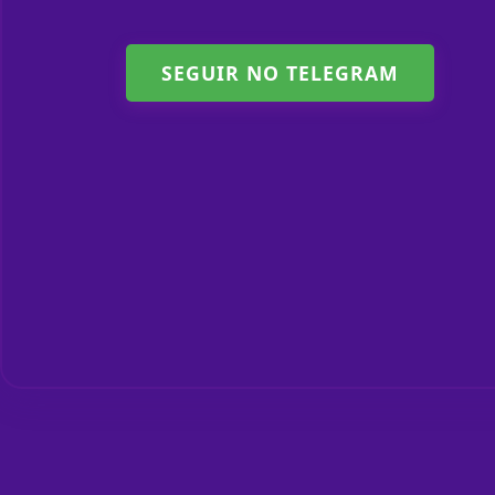
SEGUIR NO TELEGRAM