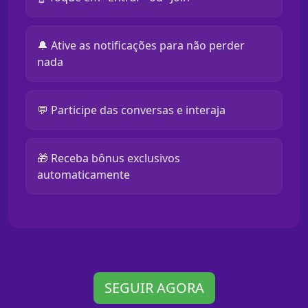
🔔 Ative as notificações para não perder
nada
💬 Participe das conversas e interaja
🎁 Receba bônus exclusivos
automaticamente
SEGUIR AGORA