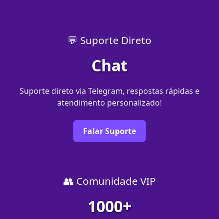
💬 Suporte Direto
Chat
Suporte direto via Telegram, respostas rápidas e
atendimento personalizado!
Falar Suporte
👥 Comunidade VIP
1000+