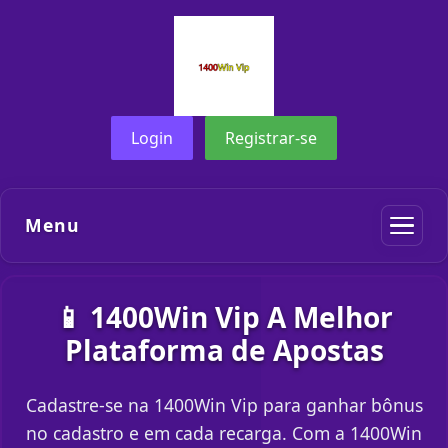
Login
Registrar-se
Menu
📱 1400Win Vip A Melhor
Plataforma de Apostas
Cadastre-se na 1400Win Vip para ganhar bônus
no cadastro e em cada recarga. Com a 1400Win