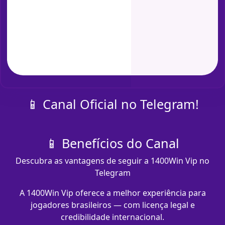
📱 Canal Oficial no Telegram!
📱 Benefícios do Canal
Descubra as vantagens de seguir a 1400Win Vip no
Telegram
A 1400Win Vip oferece a melhor experiência para
jogadores brasileiros — com licença legal e
credibilidade internacional.