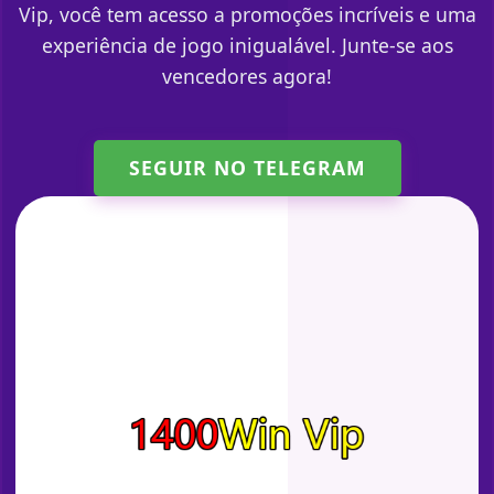
Vip, você tem acesso a promoções incríveis e uma
experiência de jogo inigualável. Junte-se aos
vencedores agora!
SEGUIR NO TELEGRAM