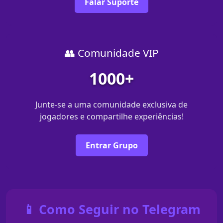
Falar Suporte
👥 Comunidade VIP
1000+
Junte-se a uma comunidade exclusiva de
jogadores e compartilhe experiências!
Entrar Grupo
📱 Como Seguir no Telegram