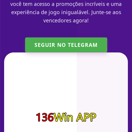
você tem acesso a promoções incríveis e uma
experiência de jogo inigualável. Junte-se aos
vencedores agora!
SEGUIR NO TELEGRAM