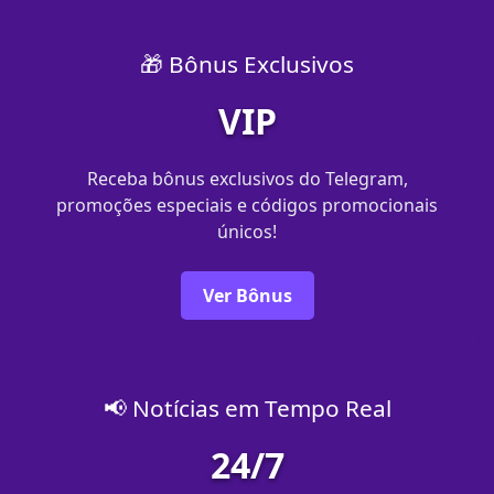
🎁 Bônus Exclusivos
VIP
Receba bônus exclusivos do Telegram,
promoções especiais e códigos promocionais
únicos!
Ver Bônus
📢 Notícias em Tempo Real
24/7