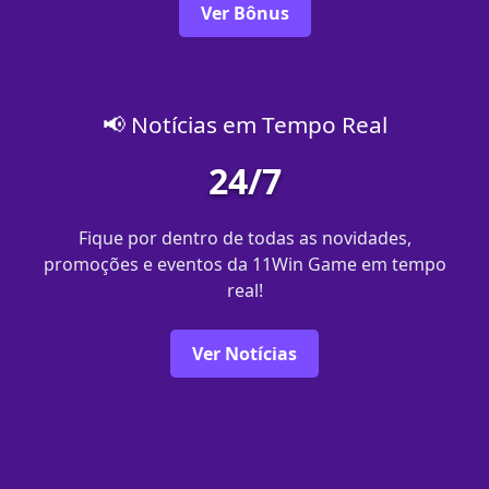
Ver Bônus
📢 Notícias em Tempo Real
24/7
Fique por dentro de todas as novidades,
promoções e eventos da 11Win Game em tempo
real!
Ver Notícias