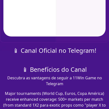
📱 Canal Oficial no Telegram!
📱 Benefícios do Canal
Descubra as vantagens de seguir a 11Win Game no
Telegram
Major tournaments (World Cup, Euros, Copa América)
receive enhanced coverage: 500+ markets per match
(from standard 1X2 para exotic props como "player X to