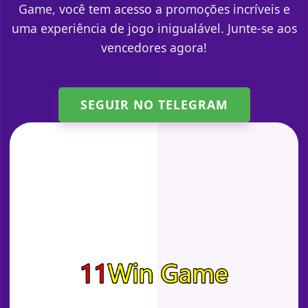
Game, você tem acesso a promoções incríveis e
uma experiência de jogo inigualável. Junte-se aos
vencedores agora!
SEGUIR NO TELEGRAM