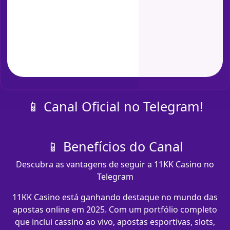
📱 Canal Oficial no Telegram!
📱 Benefícios do Canal
Descubra as vantagens de seguir a 11KK Casino no
Telegram
11KK Casino está ganhando destaque no mundo das
apostas online em 2025. Com um portfólio completo
que inclui cassino ao vivo, apostas esportivas, slots,