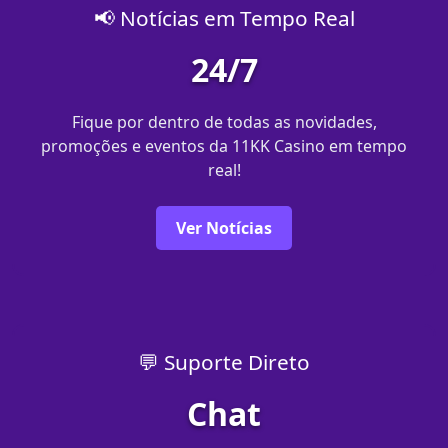
📢 Notícias em Tempo Real
24/7
Fique por dentro de todas as novidades,
promoções e eventos da 11KK Casino em tempo
real!
Ver Notícias
💬 Suporte Direto
Chat