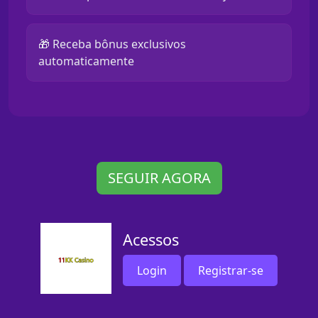
🎁 Receba bônus exclusivos
automaticamente
SEGUIR AGORA
Acessos
Login
Registrar-se