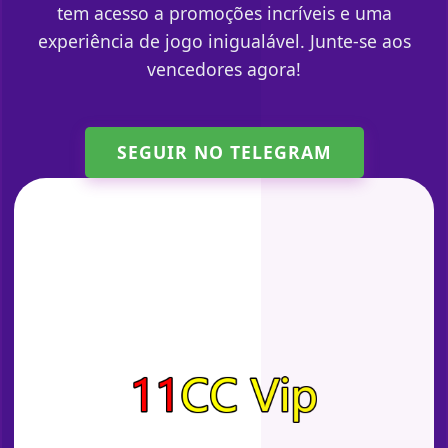
tem acesso a promoções incríveis e uma
experiência de jogo inigualável. Junte-se aos
vencedores agora!
SEGUIR NO TELEGRAM