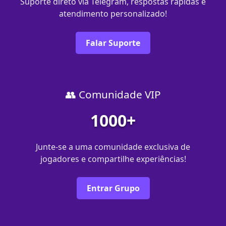
Suporte direto via Telegram, respostas rápidas e
atendimento personalizado!
Falar Suporte
👥 Comunidade VIP
1000+
Junte-se a uma comunidade exclusiva de
jogadores e compartilhe experiências!
Entrar Grupo