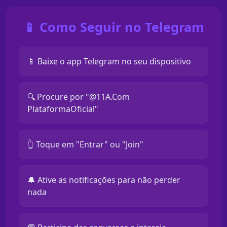
📱 Como Seguir no Telegram
📱 Baixe o app Telegram no seu dispositivo
🔍 Procure por "@11A.Com
PlataformaOficial"
👆 Toque em "Entrar" ou "Join"
🔔 Ative as notificações para não perder
nada