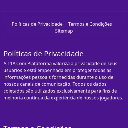
Políticas de Privacidade
Termos e Condições
Sitemap
Políticas de Privacidade
A 11A.Com Plataforma valoriza a privacidade de seus
usuários e está empenhada em proteger todas as
informações pessoais fornecidas durante o uso de
nossos canais de comunicação. Todos os dados
coletados são utilizados exclusivamente para fins de
melhoria contínua da experiência de nossos jogadores.