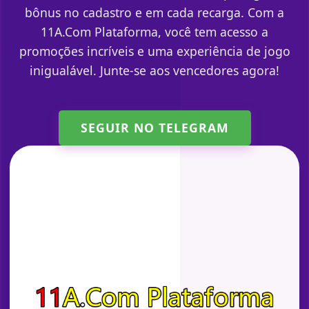
bônus no cadastro e em cada recarga. Com a
11A.Com Plataforma, você tem acesso a
promoções incríveis e uma experiência de jogo
inigualável. Junte-se aos vencedores agora!
SEGUIR NO TELEGRAM