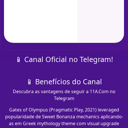
📱 Canal Oficial no Telegram!
📱 Benefícios do Canal
Descubra as vantagens de seguir a 11A.Com no
Telegram
Gates of Olympus (Pragmatic Play, 2021) leveraged
popularidade de Sweet Bonanza mechanics aplicando-
as em Greek mythology theme com visual upgrade