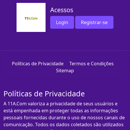
Acessos
Login
Registrar-se
Políticas de Privacidade
Termos e Condições
Sitemap
Políticas de Privacidade
A 11A.Com valoriza a privacidade de seus usuários e
está empenhada em proteger todas as informações
pessoais fornecidas durante o uso de nossos canais de
comunicação. Todos os dados coletados são utilizados