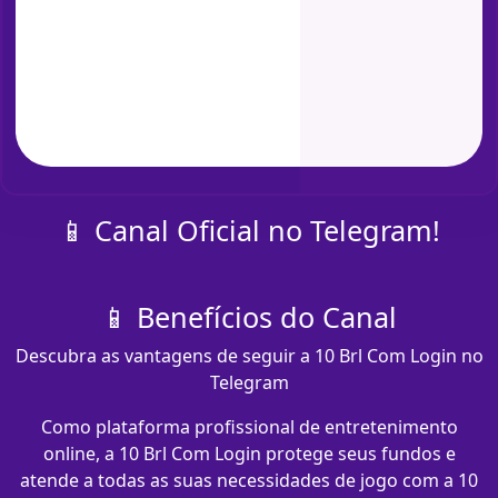
📱 Canal Oficial no Telegram!
📱 Benefícios do Canal
Descubra as vantagens de seguir a 10 Brl Com Login no
Telegram
Como plataforma profissional de entretenimento
online, a 10 Brl Com Login protege seus fundos e
atende a todas as suas necessidades de jogo com a 10