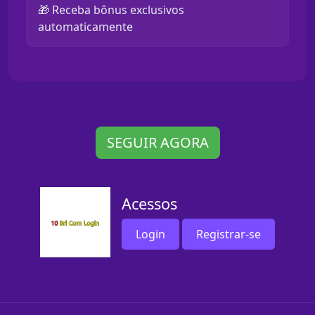
🎁 Receba bônus exclusivos
automaticamente
SEGUIR AGORA
Acessos
Login
Registrar-se