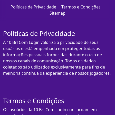
Políticas de Privacidade
Termos e Condições
Sitemap
Políticas de Privacidade
A 10 Brl Com Login valoriza a privacidade de seus
usuários e está empenhada em proteger todas as
informações pessoais fornecidas durante o uso de
nossos canais de comunicação. Todos os dados
coletados são utilizados exclusivamente para fins de
melhoria contínua da experiência de nossos jogadores.
Termos e Condições
Os usuários da 10 Brl Com Login concordam em