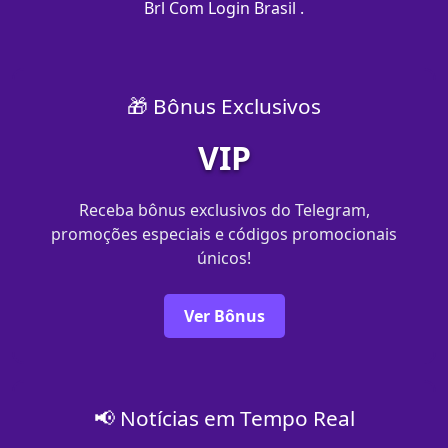
Brl Com Login Brasil .
🎁 Bônus Exclusivos
VIP
Receba bônus exclusivos do Telegram,
promoções especiais e códigos promocionais
únicos!
Ver Bônus
📢 Notícias em Tempo Real