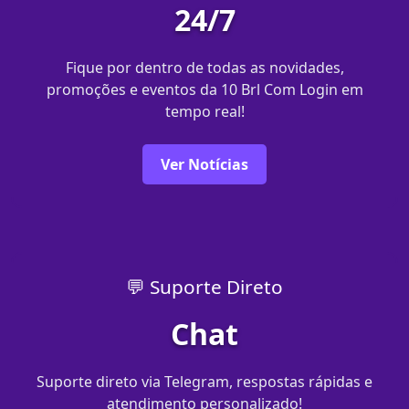
24/7
Fique por dentro de todas as novidades,
promoções e eventos da 10 Brl Com Login em
tempo real!
Ver Notícias
💬 Suporte Direto
Chat
Suporte direto via Telegram, respostas rápidas e
atendimento personalizado!