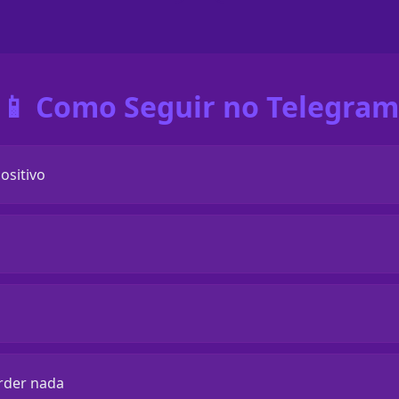
📱 Como Seguir no Telegram
ositivo
erder nada