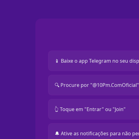
📱 Baixe o app Telegram no seu disp
🔍 Procure por "@10Pm.ComOficial"
👆 Toque em "Entrar" ou "Join"
🔔 Ative as notificações para não p