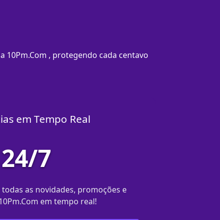
m
la 10Pm.Com , protegendo cada centavo
cias em Tempo Real
24/7
e todas as novidades, promoções e
 10Pm.Com em tempo real!