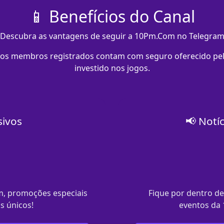
📱 Benefícios do Canal
Descubra as vantagens de seguir a 10Pm.Com no Telegra
s os membros registrados contam com seguro oferecido pe
investido nos jogos.
sivos
📢 Notí
m, promoções especiais
Fique por dentro d
s únicos!
eventos da