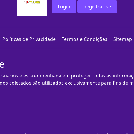
Login
Registrar-se
Políticas de Privacidade
Termos e Condições
Sitemap
de
 usuários e está empenhada em proteger todas as informaç
os coletados são utilizados exclusivamente para fins de m