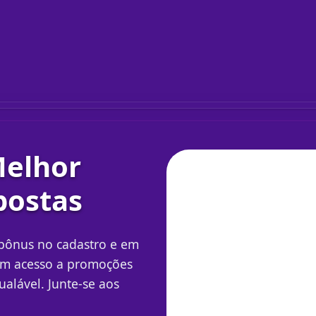
Melhor
postas
bônus no cadastro e em
em acesso a promoções
ualável. Junte-se aos