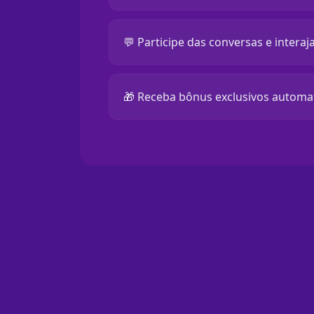
💬 Participe das conversas e interaj
🎁 Receba bônus exclusivos autom