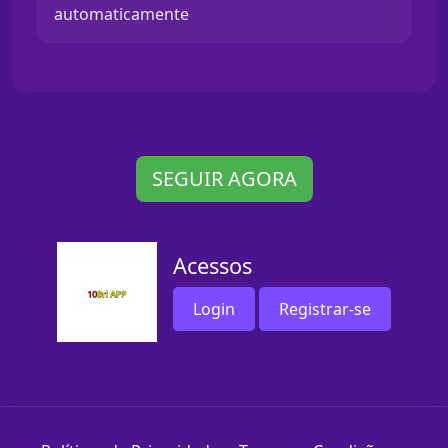
automaticamente
SEGUIR AGORA
Acessos
Login
Registrar-se