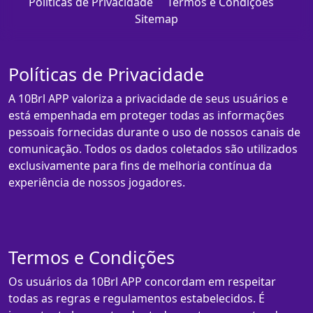
Políticas de Privacidade
Termos e Condições
Sitemap
Políticas de Privacidade
A 10Brl APP valoriza a privacidade de seus usuários e
está empenhada em proteger todas as informações
pessoais fornecidas durante o uso de nossos canais de
comunicação. Todos os dados coletados são utilizados
exclusivamente para fins de melhoria contínua da
experiência de nossos jogadores.
Termos e Condições
Os usuários da 10Brl APP concordam em respeitar
todas as regras e regulamentos estabelecidos. É