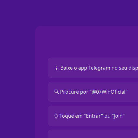
📱 Baixe o app Telegram no seu disp
🔍 Procure por "@07WinOficial"
👆 Toque em "Entrar" ou "Join"