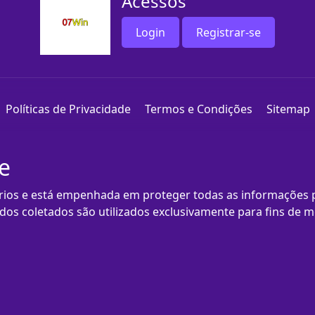
Acessos
Login
Registrar-se
Políticas de Privacidade
Termos e Condições
Sitemap
de
ários e está empenhada em proteger todas as informações 
os coletados são utilizados exclusivamente para fins de m