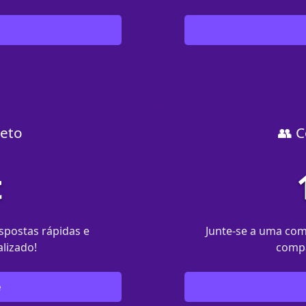
reto
👥 
t
espostas rápidas e
Junte-se a uma com
lizado!
compa
e