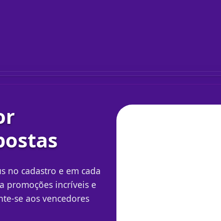
or
postas
s no cadastro e em cada
a promoções incríveis e
unte-se aos vencedores