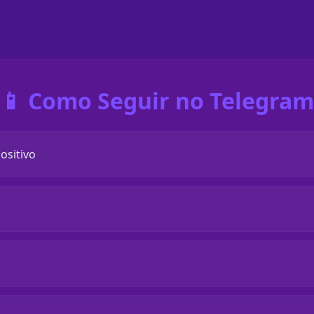
📱 Como Seguir no Telegram
ositivo