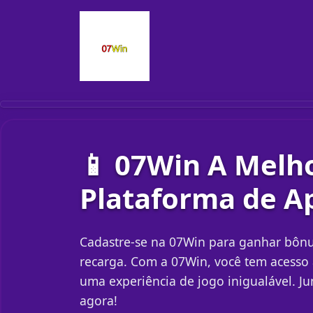
📱 07Win A Melh
Plataforma de A
Cadastre-se na 07Win para ganhar bônu
recarga. Com a 07Win, você tem acesso 
uma experiência de jogo inigualável. J
agora!