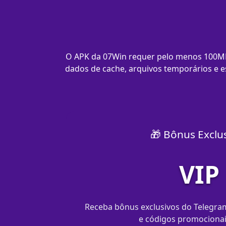
O APK da 07Win requer pelo menos 100MB d
dados de cache, arquivos temporários e 
🎁 Bônus Exclu
VIP
Receba bônus exclusivos do Telegra
e códigos promocionai