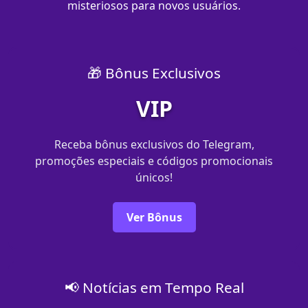
misteriosos para novos usuários.
🎁 Bônus Exclusivos
VIP
Receba bônus exclusivos do Telegram,
promoções especiais e códigos promocionais
únicos!
Ver Bônus
📢 Notícias em Tempo Real