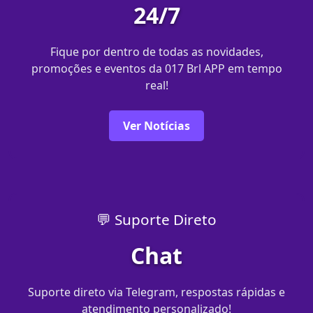
24/7
Fique por dentro de todas as novidades,
promoções e eventos da 017 Brl APP em tempo
real!
Ver Notícias
💬 Suporte Direto
Chat
Suporte direto via Telegram, respostas rápidas e
atendimento personalizado!