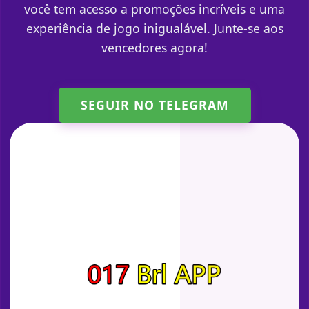
você tem acesso a promoções incríveis e uma
experiência de jogo inigualável. Junte-se aos
vencedores agora!
SEGUIR NO TELEGRAM